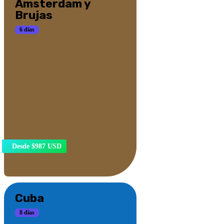
Amsterdam y
Brujas
6 días
Desde $987 USD
Cuba
8 días