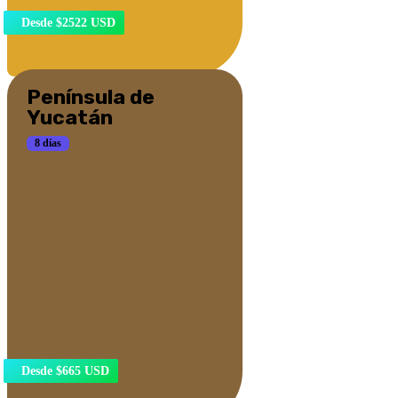
Desde $2522 USD
Península de
Yucatán
8 días
Desde $665 USD