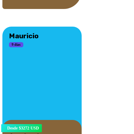
Mauricio
9 días
París,
Desde $3272 USD