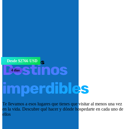
Marruecos
Desde $2766 USD
Destinos
4 días
imperdibles
Te llevamos a esos lugares que tienes que visitar al menos una vez
en la vida. Descubre qué hacer y dónde hospedarte en cada uno de
ellos