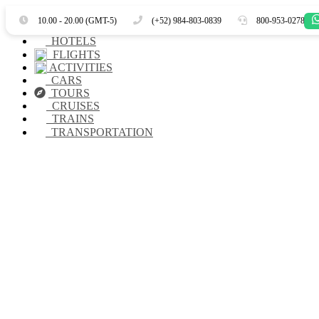
Es
En
10.00 - 20.00 (GMT-5)
(+52) 984-803-0839
800-953-0278
HOTELS
FLIGHTS
ACTIVITIES
CARS
TOURS
CRUISES
TRAINS
TRANSPORTATION
La mejor manera de ce
UNA EXPERIENCIA INOLVIDABLE PARA DISFRUTAR CON AM