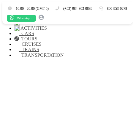
Es
En
10.00 - 20.00 (GMT-5)
(+52) 984-803-0839
800-953-0278
HOTELS
WhatsApp
FLIGHTS
ACTIVITIES
CARS
TOURS
CRUISES
TRAINS
TRANSPORTATION
¿Necesitas ir a algún