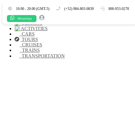
Es
En
10.00 - 20.00 (GMT-5)
(+52) 984-803-0839
800-953-0278
HOTELS
WhatsApp
FLIGHTS
ACTIVITIES
CARS
TOURS
CRUISES
TRAINS
TRANSPORTATION
¿Buscas alojamiento