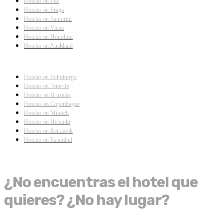
Hoteles en Fez
Hoteles en Praga
Hoteles en Santorini
Hoteles en Viena
Hoteles en Honolulu
Hoteles en Auckland
Hoteles en Edimburgo
Hoteles en Tenerife
Hoteles en Bruselas
Hoteles en Copenhague
Hoteles en Múnich
Hoteles en Helsinki
Hoteles en Reikiavik
Hoteles en Estambul
¿No encuentras el hotel que
quieres? ¿No hay lugar?