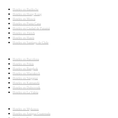
Hoteles en Bariloche
Hoteles en Hong Kong
Hoteles en Moscú
Hoteles en Punta Cana
Hoteles en Ciudad de Panamá
Hoteles en Zúrich
Hoteles en Hanói
Hoteles en Santiago de Chile
Hoteles en Barcelona
Hoteles en Pekín
Hoteles en Bangkok
Hoteles en Marrakech
Hoteles en Singapur
Hoteles en Katmandú
Hoteles en Dubrovnik
Hoteles en La Valeta
Hoteles en Mykonos
Hoteles en Antigua Guatemala