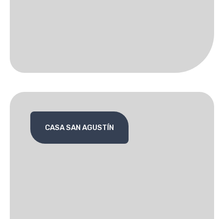
CASA SAN AGUSTÍN