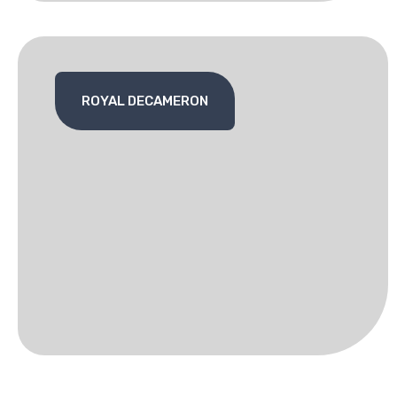
ROYAL DECAMERON