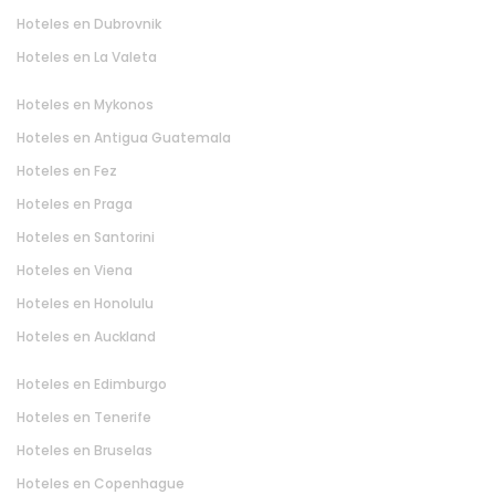
Hoteles en Dubrovnik
Hoteles en La Valeta
Hoteles en Mykonos
Hoteles en Antigua Guatemala
Hoteles en Fez
Hoteles en Praga
Hoteles en Santorini
Hoteles en Viena
Hoteles en Honolulu
Hoteles en Auckland
Hoteles en Edimburgo
Hoteles en Tenerife
Hoteles en Bruselas
Hoteles en Copenhague