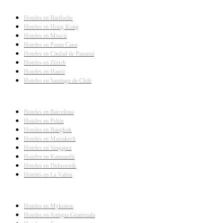
Hoteles en Bariloche
Hoteles en Hong Kong
Hoteles en Moscú
Hoteles en Punta Cana
Hoteles en Ciudad de Panamá
Hoteles en Zúrich
Hoteles en Hanói
Hoteles en Santiago de Chile
Hoteles en Barcelona
Hoteles en Pekín
Hoteles en Bangkok
Hoteles en Marrakech
Hoteles en Singapur
Hoteles en Katmandú
Hoteles en Dubrovnik
Hoteles en La Valeta
Hoteles en Mykonos
Hoteles en Antigua Guatemala