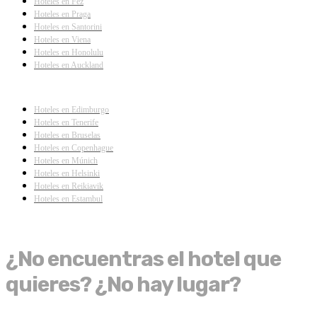
Hoteles en Fez
Hoteles en Praga
Hoteles en Santorini
Hoteles en Viena
Hoteles en Honolulu
Hoteles en Auckland
Hoteles en Edimburgo
Hoteles en Tenerife
Hoteles en Bruselas
Hoteles en Copenhague
Hoteles en Múnich
Hoteles en Helsinki
Hoteles en Reikiavik
Hoteles en Estambul
¿No encuentras el hotel que
quieres? ¿No hay lugar?