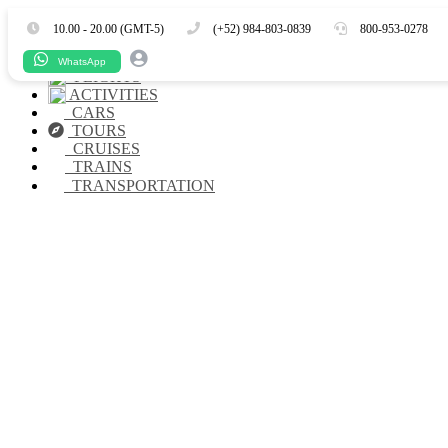
Es
En
10.00 - 20.00 (GMT-5)
(+52) 984-803-0839
800-953-0278
HOTELS
WhatsApp
FLIGHTS
ACTIVITIES
CARS
TOURS
CRUISES
TRAINS
TRANSPORTATION
¿Buscas alojamiento