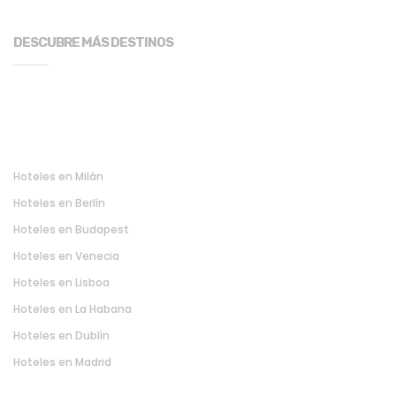
DESCUBRE MÁS DESTINOS
Hoteles en Milán
Hoteles en Berlín
Hoteles en Budapest
Hoteles en Venecia
Hoteles en Lisboa
Hoteles en La Habana
Hoteles en Dublín
Hoteles en Madrid