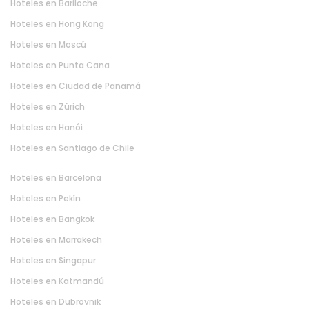
Hoteles en Bariloche
Hoteles en Hong Kong
Hoteles en Moscú
Hoteles en Punta Cana
Hoteles en Ciudad de Panamá
Hoteles en Zúrich
Hoteles en Hanói
Hoteles en Santiago de Chile
Hoteles en Barcelona
Hoteles en Pekín
Hoteles en Bangkok
Hoteles en Marrakech
Hoteles en Singapur
Hoteles en Katmandú
Hoteles en Dubrovnik