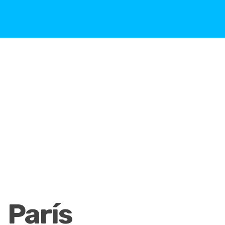
París