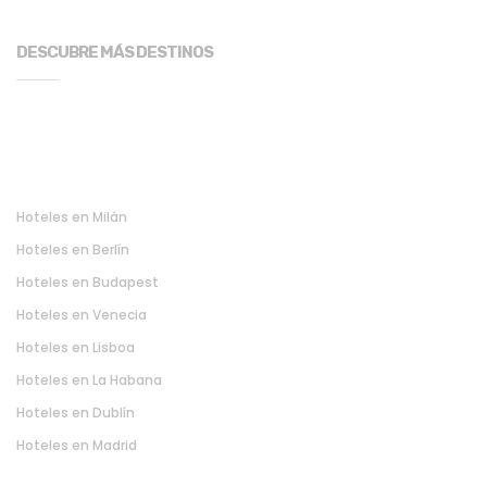
DESCUBRE MÁS DESTINOS
Hoteles en Milán
Hoteles en Berlín
Hoteles en Budapest
Hoteles en Venecia
Hoteles en Lisboa
Hoteles en La Habana
Hoteles en Dublín
Hoteles en Madrid