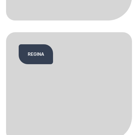
REGINA