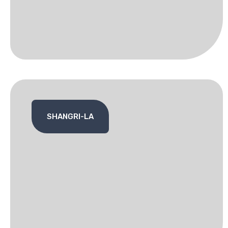
SHANGRI-LA