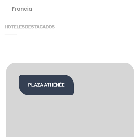
Francia
HOTELES DESTACADOS
PLAZA ATHÉNÉE