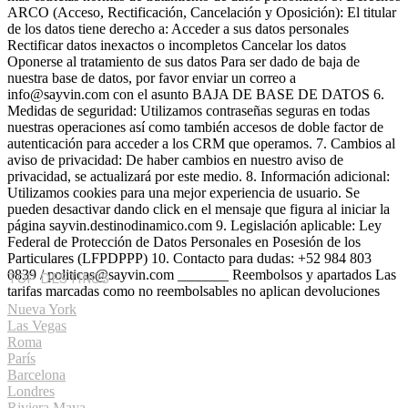
ARCO (Acceso, Rectificación, Cancelación y Oposición): El titular
de los datos tiene derecho a: Acceder a sus datos personales
Rectificar datos inexactos o incompletos Cancelar los datos
Oponerse al tratamiento de sus datos Para ser dado de baja de
nuestra base de datos, por favor enviar un correo a
info@sayvin.com con el asunto BAJA DE BASE DE DATOS 6.
Medidas de seguridad: Utilizamos contraseñas seguras en todas
nuestras operaciones así como también accesos de doble factor de
autenticación para acceder a los CRM que operamos. 7. Cambios al
aviso de privacidad: De haber cambios en nuestro aviso de
privacidad, se actualizará por este medio. 8. Información adicional:
Utilizamos cookies para una mejor experiencia de usuario. Se
pueden desactivar dando click en el mensaje que figura al iniciar la
página sayvin.destinodinamico.com 9. Legislación aplicable: Ley
Federal de Protección de Datos Personales en Posesión de los
Particulares (LFPDPPP) 10. Contacto para dudas: +52 984 803
0839 / politicas@sayvin.com _______ Reembolsos y apartados Las
TOP DESTINOS
tarifas marcadas como no reembolsables no aplican devoluciones
Nueva York
Las Vegas
Roma
París
Barcelona
Londres
Riviera Maya