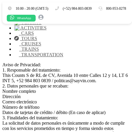
Es
10.00 - 20.00 (GMT-5)
(+52) 984-803-0839
800-953-0278
HOTELS
WhatsApp
FLIGHTS
ACTIVITIES
CARS
TOURS
CRUISES
TRAINS
TRANSPORTATION
Aviso de Privacidad:
1. Responsable del tratamiento:
This Counts S de RL de CV, Avenida 10 entre Calles 12 y 14, LT 6
INT 5, +52 984 803 0839 / politicas@sayvin.com.
2. Datos personales que se recaban:
Nombre completo
Dirección
Correo electrónico
Número de teléfono
Datos de tarjetas de crédito / débito (En caso de aplicar)
3. Finalidades del tratamiento:
La solicitud de datos personales es únicamente a modo de cumplir
con los servicios prometidos en tiempo y forma siendo estos