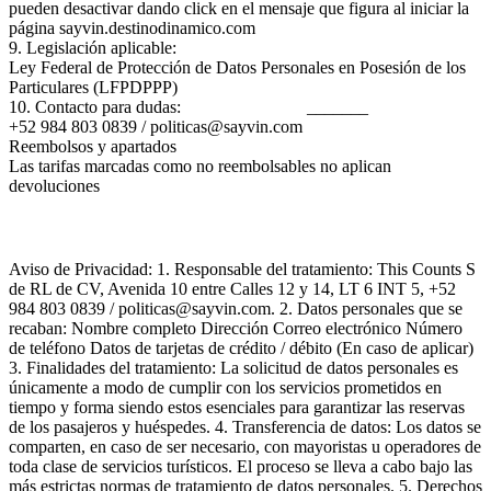
pueden desactivar dando click en el mensaje que figura al iniciar la
página sayvin.destinodinamico.com
9. Legislación aplicable:
Ley Federal de Protección de Datos Personales en Posesión de los
Particulares (LFPDPPP)
10. Contacto para dudas:
_______
+52 984 803 0839 / politicas@sayvin.com
Reembolsos y apartados
Las tarifas marcadas como no reembolsables no aplican
devoluciones
Aviso de Privacidad: 1. Responsable del tratamiento: This Counts S
de RL de CV, Avenida 10 entre Calles 12 y 14, LT 6 INT 5, +52
984 803 0839 / politicas@sayvin.com. 2. Datos personales que se
recaban: Nombre completo Dirección Correo electrónico Número
de teléfono Datos de tarjetas de crédito / débito (En caso de aplicar)
3. Finalidades del tratamiento: La solicitud de datos personales es
únicamente a modo de cumplir con los servicios prometidos en
tiempo y forma siendo estos esenciales para garantizar las reservas
de los pasajeros y huéspedes. 4. Transferencia de datos: Los datos se
comparten, en caso de ser necesario, con mayoristas u operadores de
toda clase de servicios turísticos. El proceso se lleva a cabo bajo las
más estrictas normas de tratamiento de datos personales. 5. Derechos