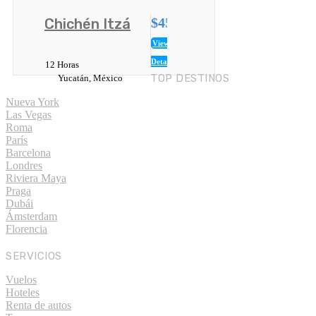
$45
Chichén Itzá
USD
View
Details
12 Horas
TOP DESTINOS
Yucatán, México
Nueva York
Las Vegas
Roma
París
Barcelona
Londres
Riviera Maya
Praga
Dubái
Ámsterdam
Florencia
SERVICIOS
Vuelos
Hoteles
Renta de autos