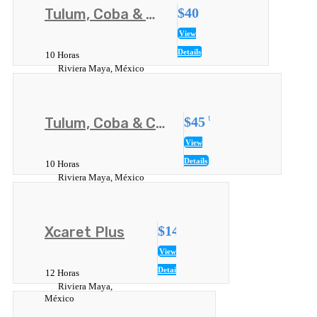
$40
Tulum, Coba & Playa
USD
View
Details
10 Horas
Riviera Maya, México
$45
Tulum, Coba & Cenote
USD
View
Details
10 Horas
Riviera Maya, México
$140
Xcaret Plus
USD
View
Details
12 Horas
Riviera Maya,
México