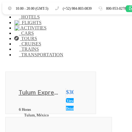
Es
PRECIO IMPERDIBLE
10.00 - 20.00 (GMT-5)
(+52) 984-803-0839
800-953-0278
HOTELS
FLIGHTS
ACTIVITIES
CARS
TOURS
CRUISES
TRAINS
TRANSPORTATION
$30
Tulum Express
USD
View
Details
6 Horas
Tulum, México