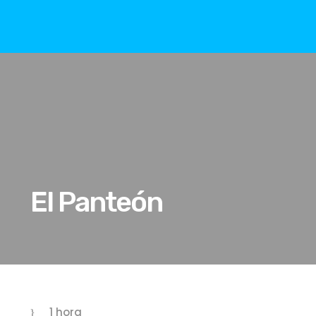
El Panteón
1 hora