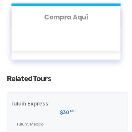
Horarios
10:00 - 18:00 (Lunes - Sábado)
Compra Aquí
Cerrado (Domingo)
Incluido
Acceso al Panteón
Related Tours
No incluido
Tulum Express
Acceso al piso superior (se puede adquirir en el
lugar por 2 €)
$30
USD
Tulum, México