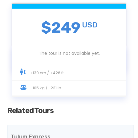
$249
USD
Horario
De 8:00 am a 6:00 pm
The tour is not available yet.
Podrás elegir un horario dentro de ese rango
El horario exacto será confirmado luego de realizar la reserva
+130 cm / +426 ft
Peticiones especiales para el amanecer y atardecer
-105 kg / -231 lb
Incluido
Vuelo escénico de 20 minutos encima de Playa del
Related Tours
Carmen
Salto enganchado junto a un instructor
profesional
Tulum Express