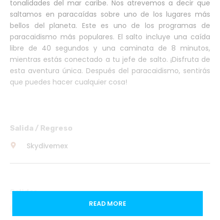
tonalidades del mar caribe. Nos atrevemos a decir que
saltamos en paracaídas sobre uno de los lugares más
bellos del planeta. Este es uno de los programas de
paracaidismo más populares. El salto incluye una caída
libre de 40 segundos y una caminata de 8 minutos,
mientras estás conectado a tu jefe de salto. ¡Disfruta de
esta aventura única. Después del paracaidismo, sentirás
que puedes hacer cualquier cosa!
Salida / Regreso
Skydivemex
Salidas
READ MORE
Lun
Mar
Mié
Jue
Vie
Sáb
Dom