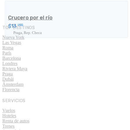
Crucero por el río
$13
USD
TOP DESTINOS
Praga, Rep. Checa
Nueva York
Las Vegas
Roma
París
Barcelona
Londres
Riviera Maya
Praga
Dubái
Ámsterdam
Florencia
SERVICIOS
Vuelos
Hoteles
Renta de autos
Trenes