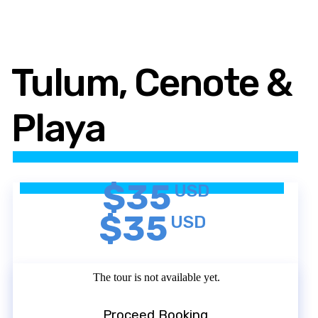
Tulum, Cenote &
Playa
$35
USD
$35
USD
The tour is not available yet.
Proceed Booking