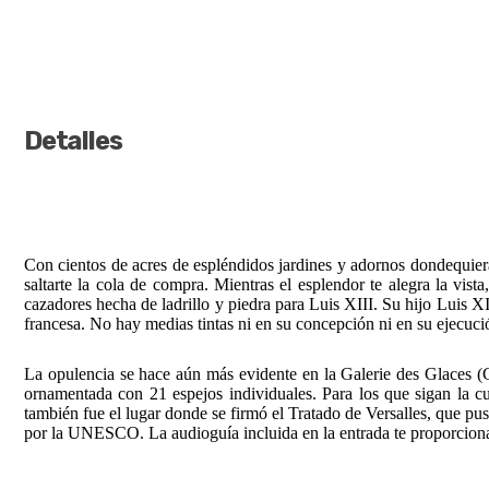
Detalles
Con cientos de acres de espléndidos jardines y adornos dondequiera q
saltarte la cola de compra. Mientras el esplendor te alegra la vis
cazadores hecha de ladrillo y piedra para Luis XIII. Su hijo Luis 
francesa. No hay medias tintas ni en su concepción ni en su ejecuc
La opulencia se hace aún más evidente en la Galerie des Glaces (G
ornamentada con 21 espejos individuales. Para los que sigan la cue
también fue el lugar donde se firmó el Tratado de Versalles, que pu
por la UNESCO. La audioguía incluida en la entrada te proporciona 