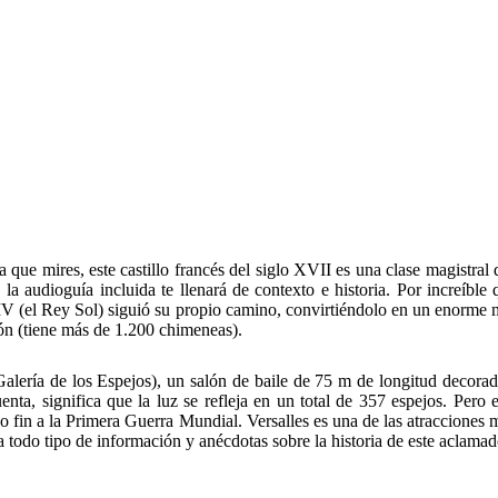
ue mires, este castillo francés del siglo XVII es una clase magistral de
ta, la audioguía incluida te llenará de contexto e historia. Por incr
XIV (el Rey Sol) siguió su propio camino, convirtiéndolo en un enorme m
ión (tiene más de 1.200 chimeneas).
alería de los Espejos), un salón de baile de 75 m de longitud decora
nta, significa que la luz se refleja en un total de 357 espejos. Pero 
so fin a la Primera Guerra Mundial. Versalles es una de las atraccione
todo tipo de información y anécdotas sobre la historia de este aclama