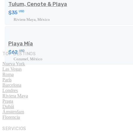
Tulum, Cenote & Playa
$35
USD
Riviera Maya, México
Playa Mía
$62
USD
TOP DESTINOS
Cozumel, México
Nueva York
Las Vegas
Roma
París
Barcelona
Londres
Riviera Maya
Praga
Dubái
Ámsterdam
Florencia
SERVICIOS