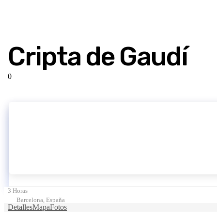
Cripta de Gaudí
0
3 Horas
Barcelona, España
Detalles
Mapa
Fotos