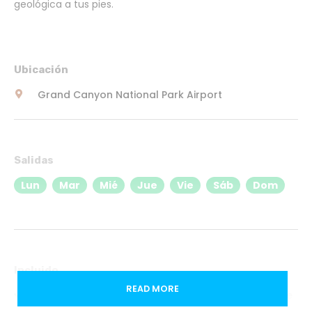
geológica a tus pies.
Ubicación
Grand Canyon National Park Airport
Salidas
Lun
Mar
Mié
Jue
Vie
Sáb
Dom
Incluido
READ MORE
Paracaidismo en tándem (30 - 45 minutos) sobre
el Gran Cañón