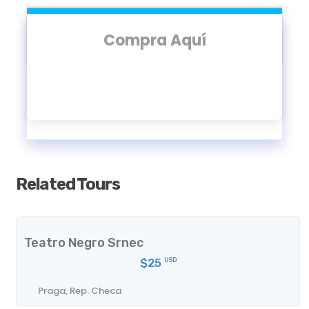
Entrada gratis y copa de bienvenida en el Holland
Casino
Compra Aquí
Laser tag 2 x 1 y Glow Golf en Lovers Powerzone
2 horas de bolos por el precio de 1 en Lovers
Powerzone
Entrada 2 x 1 a todos los espectáculos de
comedia del Boom Chicago
Invitación especial a un evento en uno de los
bares
Related Tours
Bebida de bienvenida en 8 de los clubes
Mapa
Teatro Negro Srnec
$25
USD
Praga, Rep. Checa