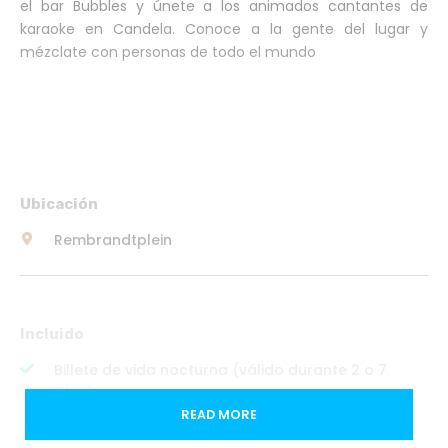
el bar Bubbles y únete a los animados cantantes de
karaoke en Candela. Conoce a la gente del lugar y
mézclate con personas de todo el mundo
Ubicación
Rembrandtplein
Incluido
Billete de vida nocturna (válido durante 2 o 7
días)
READ MORE
Cócteles 2 x 1 en Hard Rock Café Ámsterdam