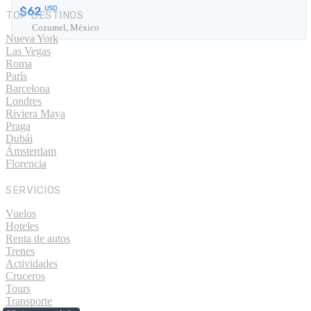
$62
USD
TOP DESTINOS
Cozumel, México
Nueva York
Las Vegas
Roma
París
Barcelona
Londres
Riviera Maya
Praga
Dubái
Ámsterdam
Florencia
SERVICIOS
Vuelos
Hoteles
Renta de autos
Trenes
Actividades
Cruceros
Tours
Transporte