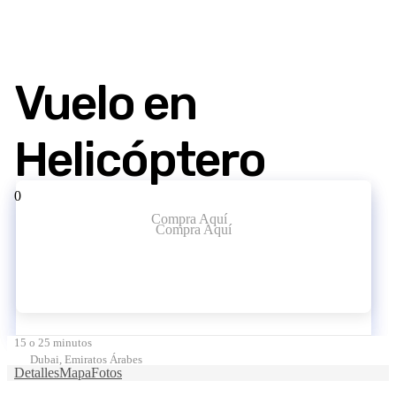
Vuelo en
Helicóptero
0
Compra Aquí
Compra Aquí
15 o 25 minutos
Dubai, Emiratos Árabes
Detalles
Mapa
Fotos